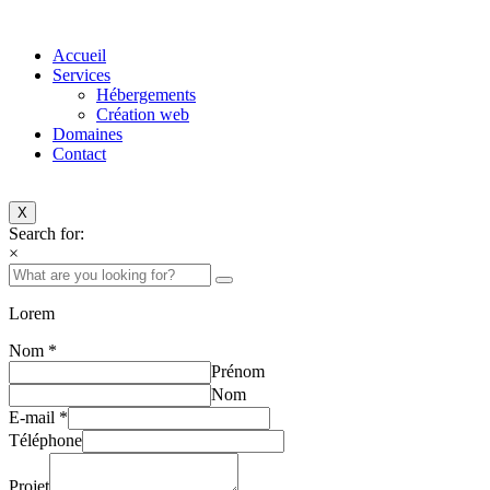
Accueil
Services
Hébergements
Création web
Domaines
Contact
X
Search for:
×
Lorem
Nom
*
Prénom
Nom
E-mail
*
Téléphone
Projet