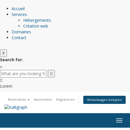
Accueil
Services
Hébergements
Création web
Domaines
Contact
X
Search for:
×
Lorem
Nederlands
Aanmelden
Registreren
Winkelwagen bekijken
Navig
in-/u