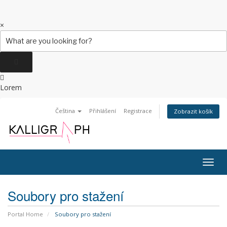
Search
×
for:
Lorem
Čeština
Přihlášení
Registrace
Zobrazit košík
Togg
navig
Soubory pro stažení
Portal Home
Soubory pro stažení