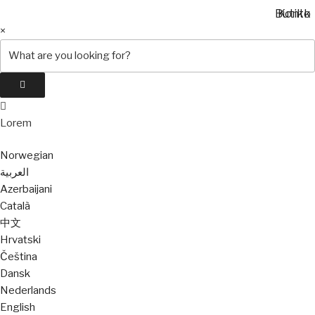
Butikk
Konto
Search
×
for:
Lorem
Norwegian
العربية
Azerbaijani
Català
中文
Hrvatski
Čeština
Dansk
Nederlands
English