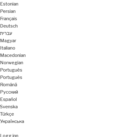
Estonian
Persian
Français
Deutsch
עברית
Magyar
Italiano
Macedonian
Norwegian
Português
Português
Română
Русский
Español
Svenska
Türkçe
Українська
Logg inn