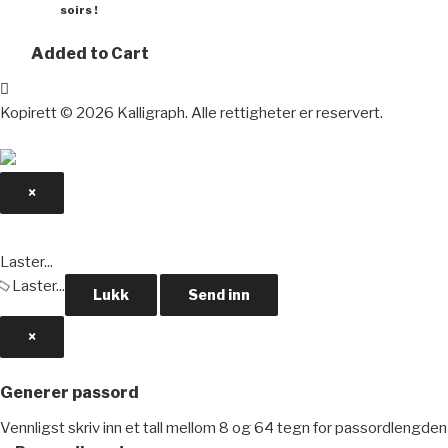
soirs !
Added to Cart
Kopirett © 2026 Kalligraph. Alle rettigheter er reservert.
×
Lukk
Laster...
Laster...
Lukk
Send inn
×
Generer passord
Vennligst skriv inn et tall mellom 8 og 64 tegn for passordlengden