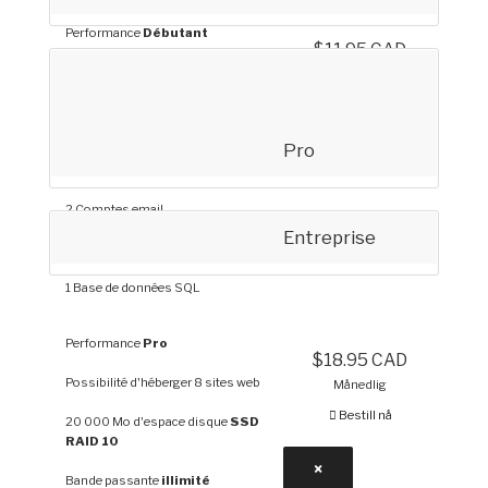
Performance
Débutant
$11.95 CAD
Possibilité d'héberger 1 sites web
Månedlig
Bestill nå
1 000 Mo d'espace disque
SSD
RAID 10
Pro
Bande passante
illimité
2 Comptes email
Entreprise
5 sous-domaines
1 Base de données SQL
Performance
Pro
$18.95 CAD
Possibilité d'héberger 8 sites web
Månedlig
Bestill nå
20 000 Mo d'espace disque
SSD
RAID 10
×
Bande passante
illimité