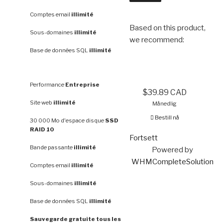
Comptes email
illimité
Based on this product,
Sous-domaines
illimité
we recommend:
Base de données SQL
illimité
Performance
Entreprise
$39.89 CAD
Site web
illimité
Månedlig
Bestill nå
30 000 Mo d'espace disque
SSD
RAID 10
Fortsett
Bande passante
illimité
Powered by
WHMCompleteSolution
Comptes email
illimité
Sous-domaines
illimité
Base de données SQL
illimité
Sauvegarde gratuite tous les