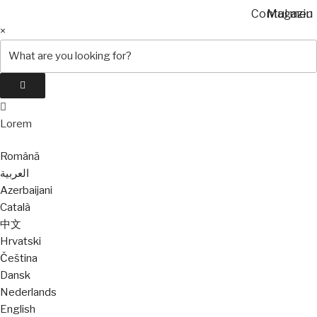
Contul meu
Magazin
Search
×
for:
Lorem
Română
العربية
Azerbaijani
Català
中文
Hrvatski
Čeština
Dansk
Nederlands
English