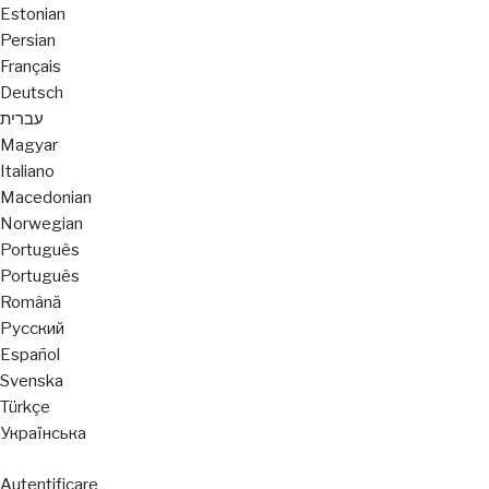
Estonian
Persian
Français
Deutsch
עברית
Magyar
Italiano
Macedonian
Norwegian
Português
Português
Română
Русский
Español
Svenska
Türkçe
Українська
Autentificare