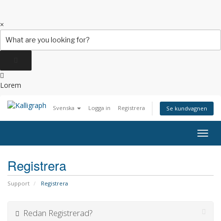
Search
×
for:
Lorem
Svenska
Logga in
Registrera
Se kundvagnen
Togg
navig
Registrera
Support
Registrera
Redan Registrerad?