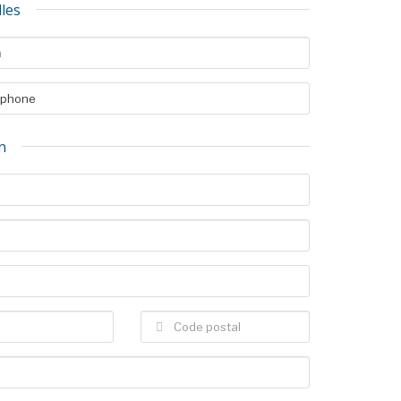
les
n