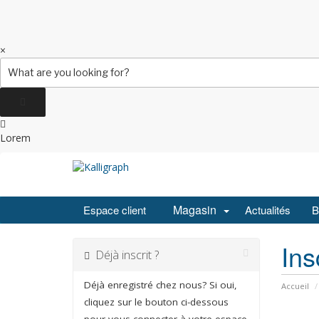
Search
×
for:
Lorem
Magasin
Espace client
Actualités
B
Ins
Déjà inscrit ?
Déjà enregistré chez nous? Si oui,
Accueil
cliquez sur le bouton ci-dessous
pour vous connecter à votre espace