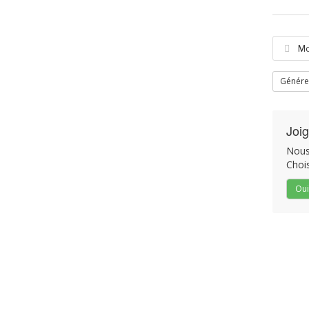
Génére
Joig
Nous 
Chois
Oui